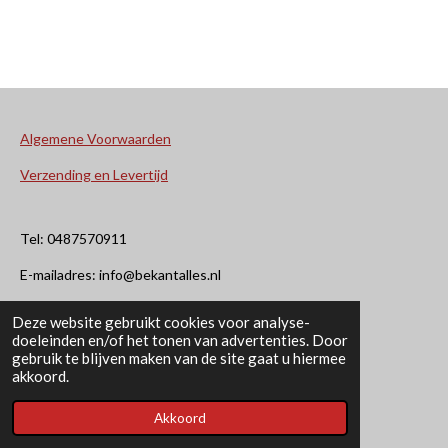
Algemene Voorwaarden
Verzending en Levertijd
Tel: 0487570911
E-mailadres: info@bekantalles.nl
Deze website gebruikt cookies voor analyse-
Rooysestraat 4
doeleinden en/of het tonen van advertenties. Door
gebruik te blijven maken van de site gaat u hiermee
6621AM Dreumel
akkoord.
© 2020 - 2026 Bekant Alles
Akkoord