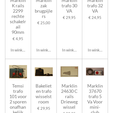
Marklin
Marklin
Marklin
Marklin
K rails
zak
trafo 30
trafo 32
2299
brugpijle
VA
VA
rechte
rs
€ 29,95
€ 24,95
schakelr
€ 25,00
ail
90mm
€ 4,95
In winkelwagen
In winkelwagen
In winkelwagen
In winkelwage
Temsi
Bakeliet
Marklin
Marklin
trafo
en trafo
24630 C
37670
101 voor
wisselst
rails
trafo 5
2 sporen
room
Drieweg
Va Voor
onafhan
wissel
mini-
€ 29,95
kelijk
club