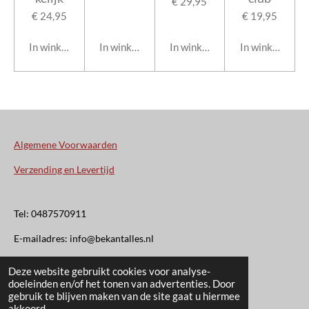
€ 29,95
€ 24,95
€ 19,95
In winkelwagen
In winkelwagen
In winkelwagen
In winkelwage
Algemene Voorwaarden
Verzending en Levertijd
Tel: 0487570911
E-mailadres: info@bekantalles.nl
Deze website gebruikt cookies voor analyse-
Rooysestraat 4
doeleinden en/of het tonen van advertenties. Door
gebruik te blijven maken van de site gaat u hiermee
6621AM Dreumel
akkoord.