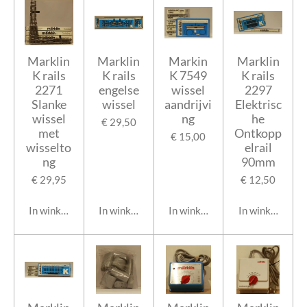
Marklin
Marklin
Markin
Marklin
K rails
K rails
K 7549
K rails
2271
engelse
wissel
2297
Slanke
wissel
aandrijvi
Elektrisc
wissel
ng
he
€ 29,50
met
Ontkopp
€ 15,00
wisselto
elrail
ng
90mm
€ 29,95
€ 12,50
In winkelwagen
In winkelwagen
In winkelwagen
In winkelwage