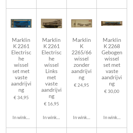
Marklin
Marklin
Marklin
Marklin
K 2261
K 2261
K
K 2268
Electrisc
Electrisc
2265/66
Gebogen
he
he
wissel
wissel
wissel
wissel
zonder
set met
set met
Links
aandrijvi
vaste
vaste
met
ng
aandrijvi
aandrijvi
vaste
ng
€ 24,95
ng
aandrijvi
€ 30,00
ng
€ 34,95
€ 16,95
In winkelwagen
In winkelwagen
In winkelwagen
In winkelwage