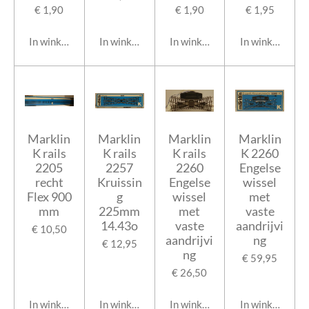
€ 1,90
€ 1,90
€ 1,95
In winkelwagen
In winkelwagen
In winkelwagen
In winkelwage
Marklin
Marklin
Marklin
Marklin
K rails
K rails
K rails
K 2260
2205
2257
2260
Engelse
recht
Kruissin
Engelse
wissel
Flex 900
g
wissel
met
mm
225mm
met
vaste
14.43o
vaste
aandrijvi
€ 10,50
aandrijvi
ng
€ 12,95
ng
€ 59,95
€ 26,50
In winkelwagen
In winkelwagen
In winkelwagen
In winkelwage