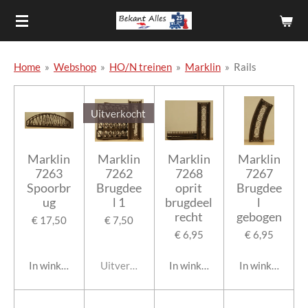
Ga
direct
naar
de
Home
»
Webshop
»
HO/N treinen
»
Marklin
»
Rails
hoofdinhoud
Uitverkocht
Marklin
Marklin
Marklin
Marklin
7263
7262
7268
7267
Spoorbr
Brugdee
oprit
Brugdee
ug
l 1
brugdeel
l
recht
gebogen
€ 17,50
€ 7,50
€ 6,95
€ 6,95
In winkelwagen
Uitverkocht
In winkelwagen
In winkelwage