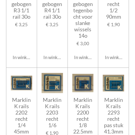
gebogen
gebogen
gebogen
recht
R3 1/1
R4 1/1
tegenbo
1/2
rail 30o
rail 30o
cht voor
90mm
slanke
€ 3,25
€ 3,25
€ 1,90
wissels
14o
€ 3,00
In winkelwagen
In winkelwagen
In winkelwagen
In winkelwage
Marklin
Marklin
Marklin
Marklin
K rails
K rails
K rails
K rails
2202
2203
2200
2293
recht
recht
recht
recht
1/4
1/6
1/8
pas stuk
45mm
22.5mm
41.3mm
€ 1,90