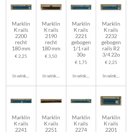
Marklin
Marklin
Marklin
Marklin
K rails
K rails
K rails
K rails
2200
2190
2221
2232
recht
recht
gebogen
gebogen
180 mm
180 mm
1/1 rail
rails R2
30o
3/4 22o
€ 2,25
€ 3,50
€ 1,75
€ 2,25
In winkelwagen
In winkelwagen
In winkelwagen
In winkelwage
Marklin
Marklin
Marklin
Marklin
K rails
K rails
K rails
K rails
2241
2251
2274
2201