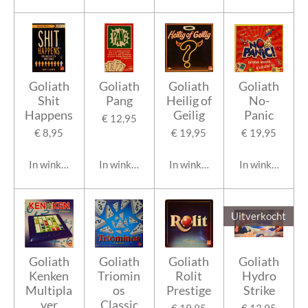
Goliath
Goliath
Goliath
Goliath
Shit
Pang
Heilig of
No-
Happens
Geilig
Panic
€ 12,95
€ 8,95
€ 19,95
€ 19,95
In winkelwagen
In winkelwagen
In winkelwagen
In winkelwage
Uitverkocht
Goliath
Goliath
Goliath
Goliath
Kenken
Triomin
Rolit
Hydro
Multipla
os
Prestige
Strike
yer
Classic