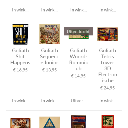
In winkelwagen
In winkelwagen
In winkelwagen
In winkelwage
Uitverkocht
Goliath
Goliath
Goliath
Goliath
Shit
Sequenc
Woord-
Tetris
Happens
e Junior
Rummik
tower
ub
3D
€ 16,95
€ 13,95
Electron
€ 14,95
ische
€ 24,95
In winkelwagen
In winkelwagen
Uitverkocht
In winkelwage