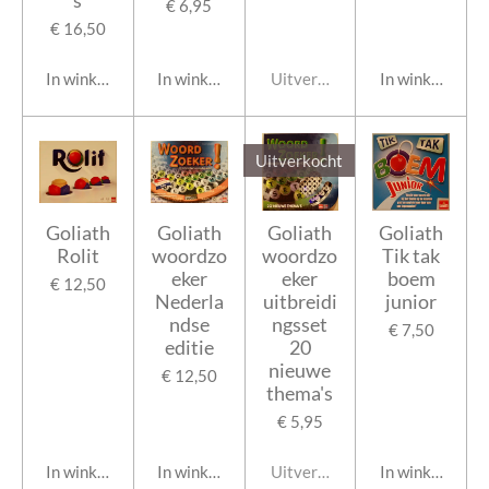
€ 6,95
€ 16,50
In winkelwagen
In winkelwagen
Uitverkocht
In winkelwage
Uitverkocht
Goliath
Goliath
Goliath
Goliath
Rolit
woordzo
woordzo
Tik tak
eker
eker
boem
€ 12,50
Nederla
uitbreidi
junior
ndse
ngsset
€ 7,50
editie
20
nieuwe
€ 12,50
thema's
€ 5,95
In winkelwagen
In winkelwagen
Uitverkocht
In winkelwage