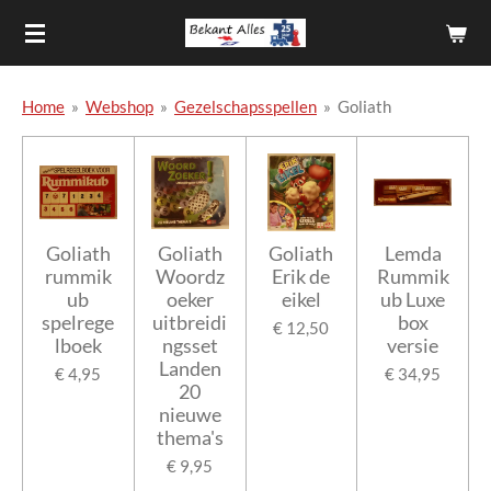
Ga
direct
naar
de
Home
»
Webshop
»
Gezelschapsspellen
»
Goliath
hoofdinhoud
Goliath
Goliath
Goliath
Lemda
rummik
Woordz
Erik de
Rummik
ub
oeker
eikel
ub Luxe
spelrege
uitbreidi
box
€ 12,50
lboek
ngsset
versie
Landen
€ 4,95
€ 34,95
20
nieuwe
thema's
€ 9,95