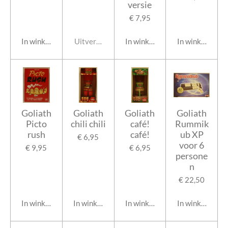
versie
€ 7,95
In winkelwagen
Uitverkocht
In winkelwagen
In winkelwage
Goliath
Goliath
Goliath
Goliath
Picto
chili chili
café!
Rummik
rush
café!
ub XP
€ 6,95
voor 6
€ 9,95
€ 6,95
persone
n
€ 22,50
In winkelwagen
In winkelwagen
In winkelwagen
In winkelwage