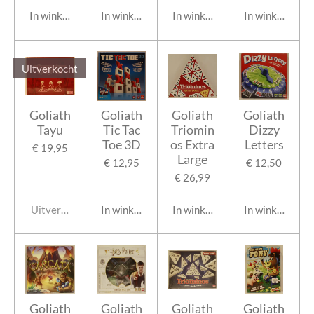
In winkelwagen
In winkelwagen
In winkelwagen
In winkelwage
Uitverkocht
Goliath
Goliath
Goliath
Goliath
Tayu
Tic Tac
Triomin
Dizzy
Toe 3D
os Extra
Letters
€ 19,95
Large
€ 12,95
€ 12,50
€ 26,99
Uitverkocht
In winkelwagen
In winkelwagen
In winkelwage
Goliath
Goliath
Goliath
Goliath