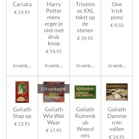
Carcata
Harry
Triomin
One
Potter
os XXL
trick
€ 19,95
mens
tekst op
pony
erger je
de
€ 9,50
niet met
stenen
druk
€ 39,95
knop
€ 14,95
In winkelwagen
In winkelwagen
In winkelwagen
In winkelwage
Uitverkocht
Goliath
Goliath
Goliath
Goliath
Stap op
Wie Wat
Rummik
Damme
Waar
ub
n en
€ 13,95
Woord
vallen
€ 17,95
reis
€ 14,95