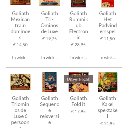
Goliath
Goliath
Goliath
Goliath
Mexican
Tri-
Rummik
Het
train
Ominos
ub
Padvind
dominoe
de Luxe
Electron
ersspel
s
ic
€ 19,75
€ 11,50
€ 14,50
€ 28,95
In winkelwagen
In winkelwagen
In winkelwagen
In winkelwage
Uitverkocht
Goliath
Goliath
Goliath
Goliath
Triomin
Sequenc
Fold it
Kakel
os de
e
spektake
€ 17,95
Luxe 6
reisversi
l
persoon
e
€ 14,95
s