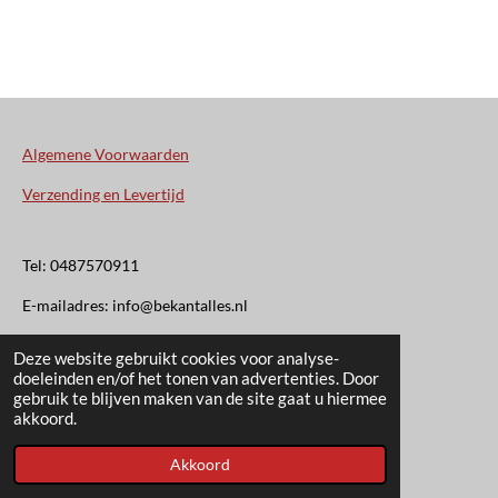
Algemene Voorwaarden
Verzending en Levertijd
Tel: 0487570911
E-mailadres: info@bekantalles.nl
Deze website gebruikt cookies voor analyse-
Rooysestraat 4
doeleinden en/of het tonen van advertenties. Door
gebruik te blijven maken van de site gaat u hiermee
6621AM Dreumel
akkoord.
© 2020 - 2026 Bekant Alles
Akkoord