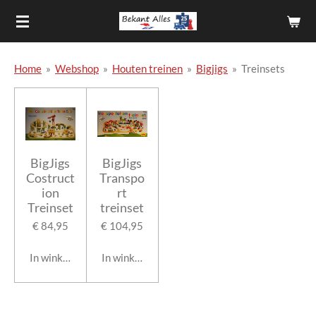
Ga
direct
naar
de
Home
»
Webshop
»
Houten treinen
»
Bigjigs
»
Treinsets
hoofdinhoud
BigJigs
BigJigs
Costruct
Transpo
ion
rt
Treinset
treinset
€ 84,95
€ 104,95
In winkelwagen
In winkelwagen