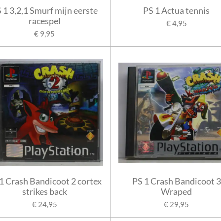
 1 3,2,1 Smurf mijn eerste
PS 1 Actua tennis
racespel
€ 4,95
€ 9,95
1 Crash Bandicoot 2 cortex
PS 1 Crash Bandicoot 3
strikes back
Wraped
€ 24,95
€ 29,95