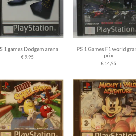
S 1 games Dodgem arena
PS 1 Games F1 world gra
prix
€ 9,95
€ 14,95