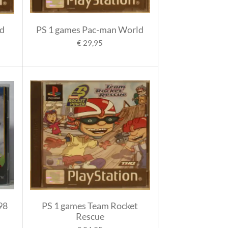
ld
PS 1 games Pac-man World
€ 29,95
98
PS 1 games Team Rocket
Rescue