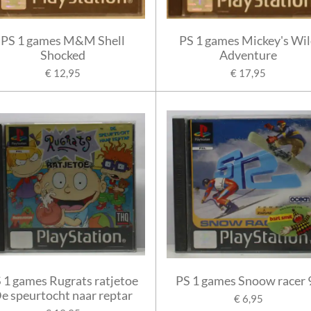
PS 1 games M&M Shell
PS 1 games Mickey's Wi
Shocked
Adventure
€ 12,95
€ 17,95
 1 games Rugrats ratjetoe
PS 1 games Snoow racer 
e speurtocht naar reptar
€ 6,95