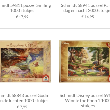
midt 59811 puzzel Smiling
Schmidt 58941 puzzel Par
1000 stukjes
dag en nacht 2000 stukj
€ 17,99
€ 14,95
hmidt 58843 puzzel Godin
Schmidt Disney puzzel 59
n de luchten 1000 stukjes
Winnie the Pooh 1 100
stukjes
€ 7,95