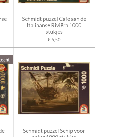
rse
Schmidt puzzel Cafe aan de
Italiaanse Riviëra 1000
stukjes
€ 6,50
kocht
de
Schmidt puzzel Schip voor
anker 1000 stukjes