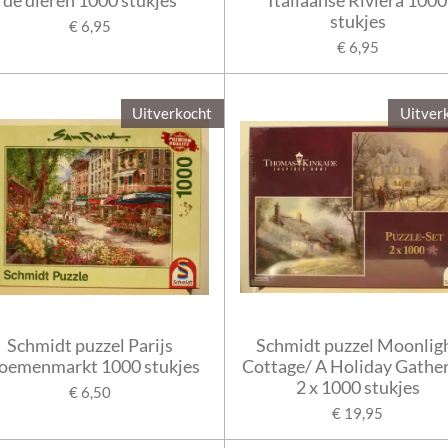
stukjes
€ 6,95
€ 6,95
Uitverkocht
Uitver
Schmidt puzzel Parijs
Schmidt puzzel Moonlig
oemenmarkt 1000 stukjes
Cottage/ A Holiday Gathe
2 x 1000 stukjes
€ 6,50
€ 19,95