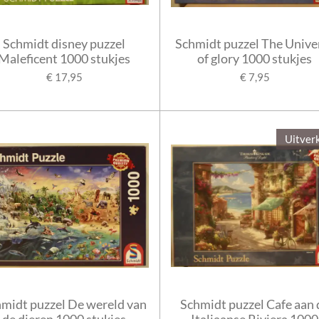
Schmidt disney puzzel
Schmidt puzzel The Unive
Maleficent 1000 stukjes
of glory 1000 stukjes
€ 17,95
€ 7,95
Uitver
midt puzzel De wereld van
Schmidt puzzel Cafe aan 
de dieren 1000 stukjes
Italiaanse Riviera 1000