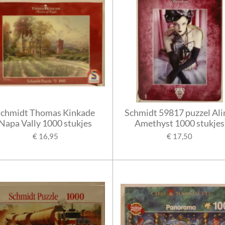
Schmidt Thomas Kinkade
Schmidt 59817 puzzel Ali
Napa Vally 1000 stukjes
Amethyst 1000 stukjes
€ 16,95
€ 17,50