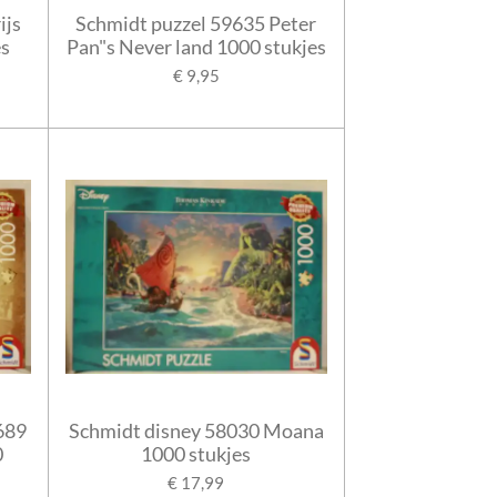
ijs
Schmidt puzzel 59635 Peter
es
Pan"s Never land 1000 stukjes
€ 9,95
689
Schmidt disney 58030 Moana
0
1000 stukjes
€ 17,99