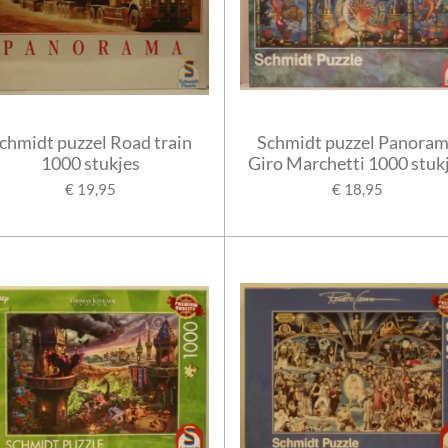
chmidt puzzel Road train
Schmidt puzzel Panora
1000 stukjes
Giro Marchetti 1000 stuk
€ 19,95
€ 18,95