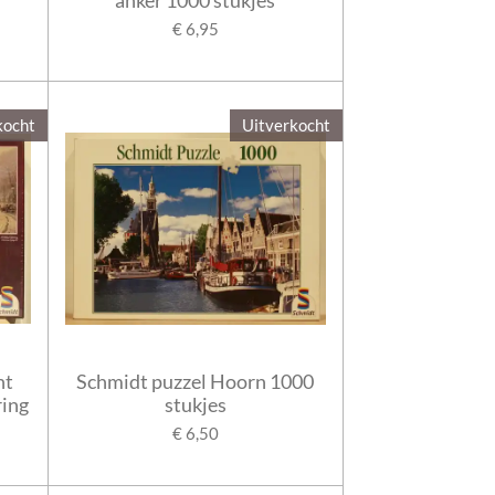
€ 6,95
kocht
Uitverkocht
ht
Schmidt puzzel Hoorn 1000
ring
stukjes
€ 6,50