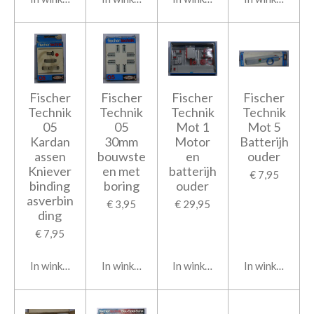
Fischer
Fischer
Fischer
Fischer
Technik
Technik
Technik
Technik
05
05
Mot 1
Mot 5
Kardan
30mm
Motor
Batterijh
assen
bouwste
en
ouder
Kniever
en met
batterijh
€ 7,95
binding
boring
ouder
asverbin
€ 3,95
€ 29,95
ding
€ 7,95
In winkelwagen
In winkelwagen
In winkelwagen
In winkelwage