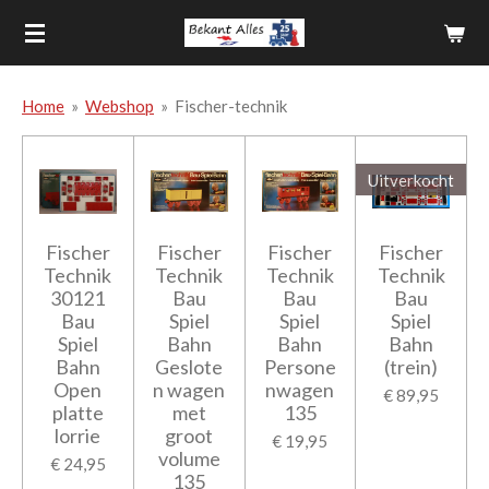
Ga
direct
naar
de
Home
»
Webshop
»
Fischer-technik
hoofdinhoud
Uitverkocht
Fischer
Fischer
Fischer
Fischer
Technik
Technik
Technik
Technik
30121
Bau
Bau
Bau
Bau
Spiel
Spiel
Spiel
Spiel
Bahn
Bahn
Bahn
Bahn
Geslote
Persone
(trein)
Open
n wagen
nwagen
€ 89,95
platte
met
135
lorrie
groot
€ 19,95
volume
€ 24,95
135