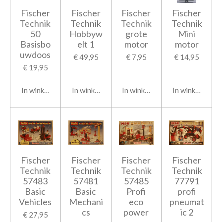
Fischer
Fischer
Fischer
Fischer
Technik
Technik
Technik
Technik
50
Hobbyw
grote
Mini
Basisbo
elt 1
motor
motor
uwdoos
€ 49,95
€ 7,95
€ 14,95
€ 19,95
In winkelwagen
In winkelwagen
In winkelwagen
In winkelwage
Fischer
Fischer
Fischer
Fischer
Technik
Technik
Technik
Technik
57483
57481
57485
77791
Basic
Basic
Profi
profi
Vehicles
Mechani
eco
pneumat
cs
power
ic 2
€ 27,95