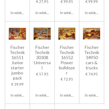
€ 27,95
€ 99,95
€ 99,99
In winkelwagen
In winkelwagen
In winkelwagen
In winkelwage
Fischer
Fischer
Fischer
Fischer
Technik
Technik
Technik
Technik
16551
30308
16552
34950
Junior
Universa
Power
cars &
starter
l
bulldoze
trucks
jumbo
r
€ 57,95
€ 74,95
pack
€ 72,95
€ 39,99
In winkelwagen
In winkelwagen
In winkelwagen
In winkelwage