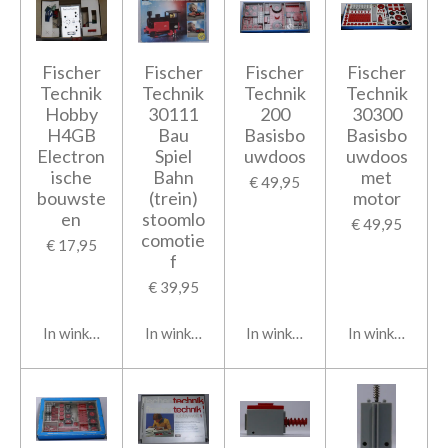
Fischer
Fischer
Fischer
Fischer
Technik
Technik
Technik
Technik
Hobby
30111
200
30300
H4GB
Bau
Basisbo
Basisbo
Electron
Spiel
uwdoos
uwdoos
ische
Bahn
met
€ 49,95
bouwste
(trein)
motor
en
stoomlo
€ 49,95
comotie
€ 17,95
f
€ 39,95
In winkelwagen
In winkelwagen
In winkelwagen
In winkelwage