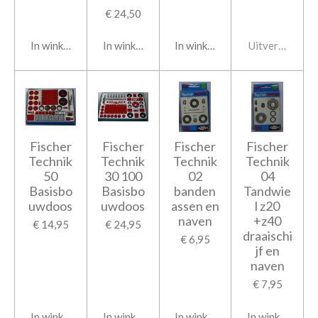
€ 24,50
In winkelwagen
In winkelwagen
In winkelwagen
Uitverkocht
Fischer
Fischer
Fischer
Fischer
Technik
Technik
Technik
Technik
50
30 100
02
04
Basisbo
Basisbo
banden
Tandwie
uwdoos
uwdoos
assen en
l z20
naven
+z40
€ 14,95
€ 24,95
draaischi
€ 6,95
jf en
naven
€ 7,95
In winkelwagen
In winkelwagen
In winkelwagen
In winkelwage