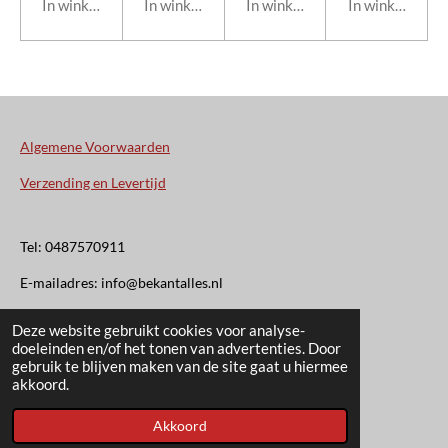
In winkelwagen
In winkelwagen
In winkelwagen
In winkelwage
Algemene Voorwaarden
Verzending en Levertijd
Tel: 0487570911
E-mailadres: info@bekantalles.nl
Deze website gebruikt cookies voor analyse-
Rooysestraat 4
doeleinden en/of het tonen van advertenties. Door
gebruik te blijven maken van de site gaat u hiermee
6621AM Dreumel
akkoord.
© 2020 - 2026 Bekant Alles
Akkoord