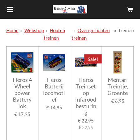
Ga
direct
naar
de
Home
»
Webshop
»
Houten
»
Overige houten
»
Treinen
hoofdinhoud
treinen
treinen
Sale!
Heros 4
Heros
Heros
Mentari
Wheel
Batterij
Treinset
Treintje,
power
locomoti
op
Groente
Battery
ef
infarood
€ 6,95
lok
besturin
€ 14,95
g
€ 17,95
€ 22,95
€ 32,95