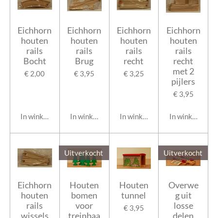
Eichhorn
Eichhorn
Eichhorn
Eichhorn
houten
houten
houten
houten
rails
rails
rails
rails
Bocht
Brug
recht
recht
met 2
€ 2,00
€ 3,95
€ 3,25
pijlers
€ 3,95
In winkelwagen
In winkelwagen
In winkelwagen
In winkelwage
Uitverkocht
Uitverkocht
Eichhorn
Houten
Houten
Overwe
houten
bomen
tunnel
g uit
rails
voor
losse
€ 3,95
wissels
treinbaa
delen