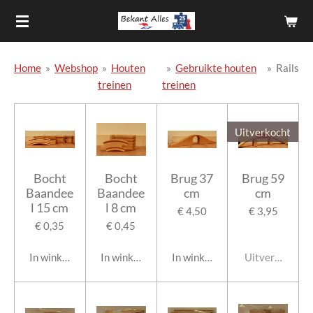
Ga
direct
naar
de
Home
»
Webshop
»
Houten
»
Gebruikte houten
»
Rails
hoofdinhoud
treinen
treinen
Uitverkocht
Bocht
Bocht
Brug 37
Brug 59
Baandee
Baandee
cm
cm
l 15 cm
l 8 cm
€ 4,50
€ 3,95
€ 0,35
€ 0,45
In winkelwagen
In winkelwagen
In winkelwagen
Uitverkocht