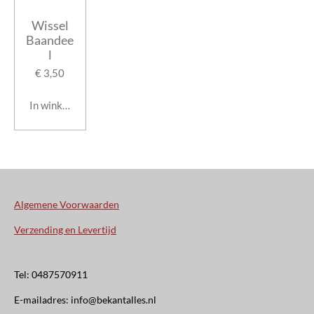
Wissel
Baandee
l
€ 3,50
In winkelwagen
Algemene Voorwaarden
Verzending en Levertijd
Tel: 0487570911
E-mailadres: info@bekantalles.nl