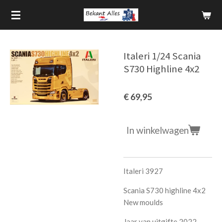
Ga
direct
naar
de
Italeri 1/24 Scania
hoofdinhoud
S730 Highline 4x2
€ 69,95
In winkelwagen
Italeri 3927
Scania S730 highline 4x2
New moulds
Jaar van uitgifte 2022