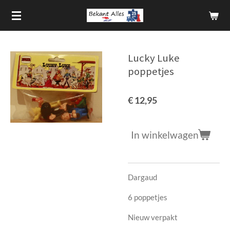
Ga
direct
naar
de
Lucky Luke
hoofdinhoud
poppetjes
€ 12,95
In winkelwagen
Dargaud
6 poppetjes
Nieuw verpakt