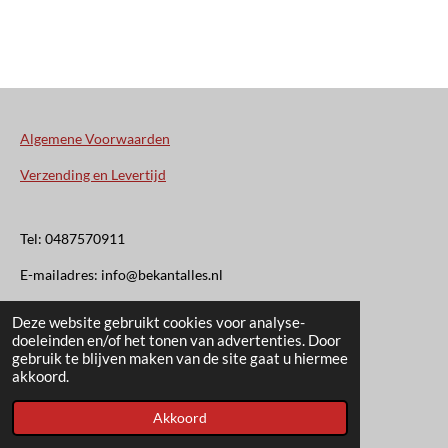
Algemene Voorwaarden
Verzending en Levertijd
Tel: 0487570911
E-mailadres: info@bekantalles.nl
Deze website gebruikt cookies voor analyse-
Rooysestraat 4
doeleinden en/of het tonen van advertenties. Door
gebruik te blijven maken van de site gaat u hiermee
6621AM Dreumel
akkoord.
© 2020 - 2026 Bekant Alles
Akkoord