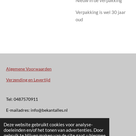
Nieuw in de verpakking
Verpakking is wel 30 jaar
oud
Algemene Voorwaarden
Verzending en Levertijd
Tel: 0487570911
E-mailadres: info@bekantalles.nl
Deze website gebruikt cookies voor analyse-
Rooysestraat 4
doeleinden en/of het tonen van advertenties. Door
gebruik te blijven maken van de site gaat u hiermee