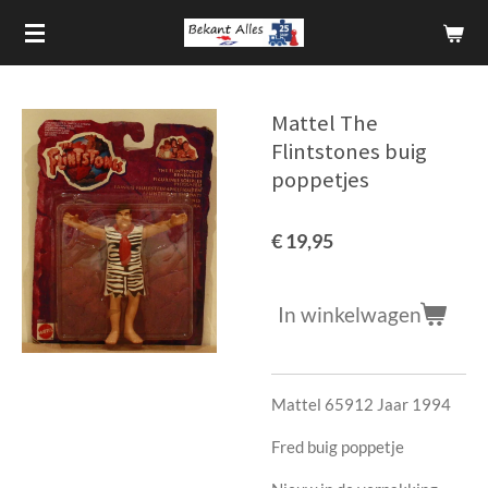
Ga
direct
naar
de
Mattel The
hoofdinhoud
Flintstones buig
poppetjes
€ 19,95
In winkelwagen
Mattel 65912 Jaar 1994
Fred buig poppetje