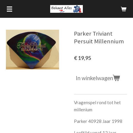
Ga
direct
naar
de
Parker Triviant
hoofdinhoud
Persuit Millennium
€ 19,95
In winkelwagen
Vragenspel rond tot het
millenium
Parker 40928 Jaar 1998
Leeftijd vanaf 12 jaar