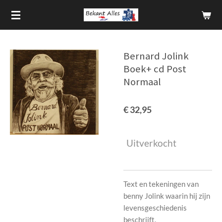
Ga
direct
naar
de
Bernard Jolink
hoofdinhoud
Boek+ cd Post
Normaal
€ 32,95
Uitverkocht
Text en tekeningen van
benny Jolink waarin hij zijn
levensgeschiedenis
beschrijft.