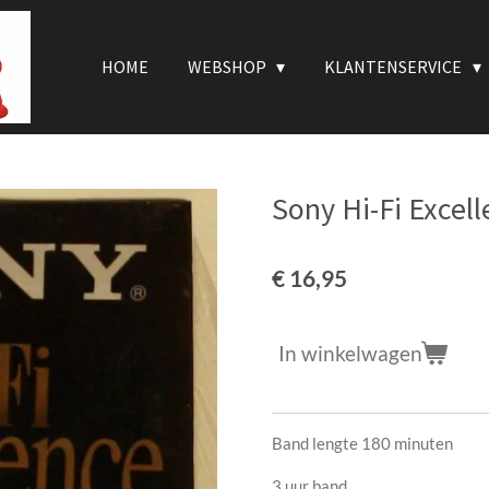
HOME
WEBSHOP
KLANTENSERVICE
Sony Hi-Fi Excel
€ 16,95
In winkelwagen
Band lengte 180 minuten
3 uur band