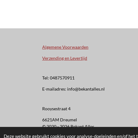
Algemene Voorwaarden
Verzending en Levertijd
Tel: 0487570911
E-mailadres: info@bekantalles.nl
Rooysestraat 4
6621AM Dreumel
© 2020 - 2026 Bekant Alles
Deze website gebruikt cookies voor analyse-doeleinden en/of het t