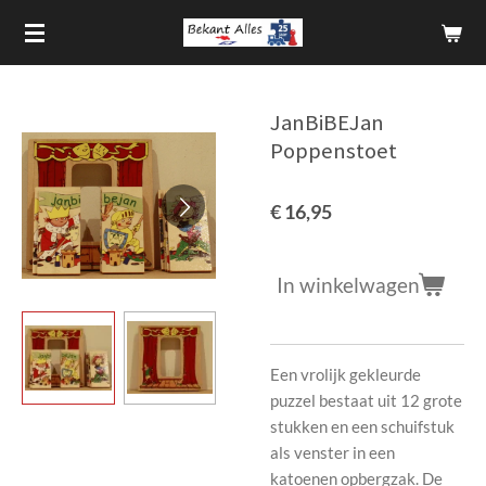
Ga
direct
naar
de
JanBiBEJan
hoofdinhoud
Poppenstoet
€ 16,95
In winkelwagen
Een vrolijk gekleurde
puzzel bestaat uit 12 grote
stukken en een schuifstuk
als venster in een
katoenen opbergzak. De