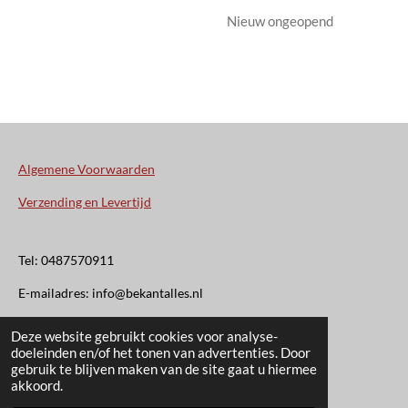
Nieuw ongeopend
Algemene Voorwaarden
Verzending en Levertijd
Tel: 0487570911
E-mailadres: info@bekantalles.nl
Deze website gebruikt cookies voor analyse-
Rooysestraat 4
doeleinden en/of het tonen van advertenties. Door
gebruik te blijven maken van de site gaat u hiermee
6621AM Dreumel
akkoord.
© 2020 - 2026 Bekant Alles