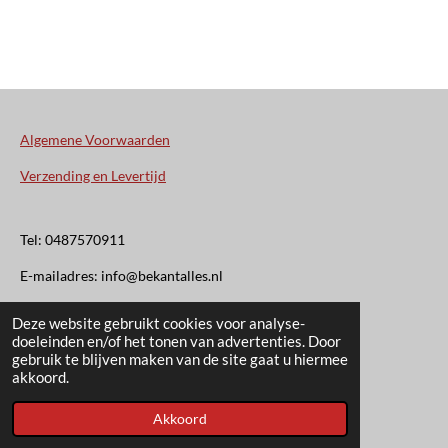
Algemene Voorwaarden
Verzending en Levertijd
Tel: 0487570911
E-mailadres: info@bekantalles.nl
Deze website gebruikt cookies voor analyse-
Rooysestraat 4
doeleinden en/of het tonen van advertenties. Door
gebruik te blijven maken van de site gaat u hiermee
6621AM Dreumel
akkoord.
© 2020 - 2026 Bekant Alles
Akkoord