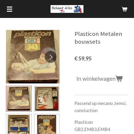
Ga
direct
naar
de
Plasticon Metalen
hoofdinhoud
bouwsets
€ 59,95
In winkelwagen
Passend op mecano ,temsi,
constuction
Plasticon
GB2,EMB3,EMB4