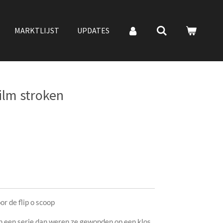
MARKTLIJST
UPDATES
ilm stroken
r de flip o scoop
n een serie dan weren ze gewonden op een klos