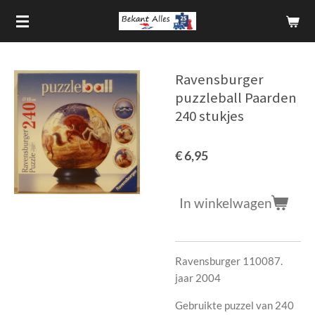
Ga
direct
naar
de
Ravensburger
hoofdinhoud
puzzleball Paarden
240 stukjes
€ 6,95
In winkelwagen
Ravensburger 110087.
jaar 2004
Gebruikte puzzel van 240