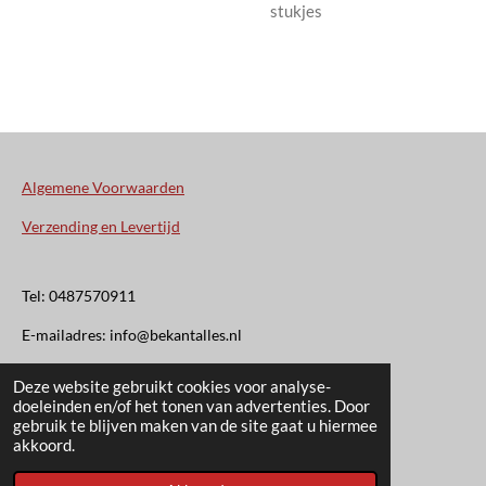
stukjes
Algemene Voorwaarden
Verzending en Levertijd
Tel: 0487570911
E-mailadres: info@bekantalles.nl
Deze website gebruikt cookies voor analyse-
Rooysestraat 4
doeleinden en/of het tonen van advertenties. Door
gebruik te blijven maken van de site gaat u hiermee
6621AM Dreumel
akkoord.
© 2020 - 2026 Bekant Alles