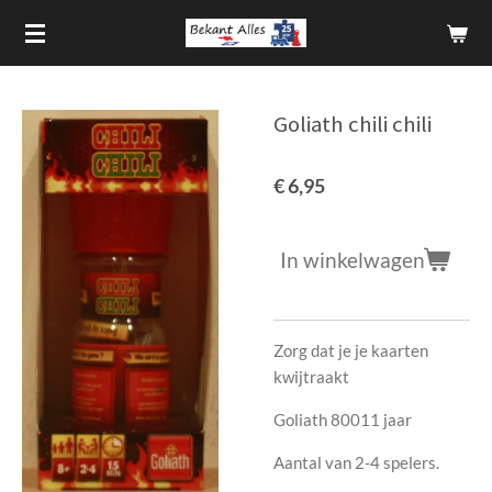
Ga
direct
naar
de
Goliath chili chili
hoofdinhoud
€ 6,95
In winkelwagen
Zorg dat je je kaarten
kwijtraakt
Goliath 80011 jaar
Aantal van 2-4 spelers.