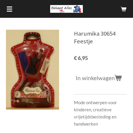
Ga
direct
naar
de
Harumika 30654
hoofdinhoud
Feestje
€ 6,95
In winkelwagen
Mode ontwerpen voor
kinderen, creatieve
vrijetijdsbesteding en
handwerken