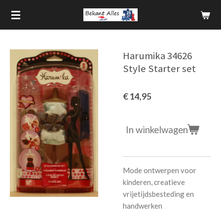
Ga
direct
naar
de
Harumika 34626
hoofdinhoud
Style Starter set
€ 14,95
In winkelwagen
Mode ontwerpen voor
kinderen, creatieve
vrijetijdsbesteding en
handwerken