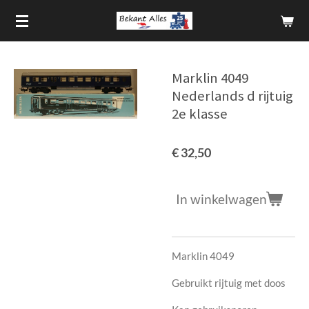
Ga
direct
naar
de
Marklin 4049
hoofdinhoud
Nederlands d rijtuig
2e klasse
€ 32,50
In winkelwagen
Marklin 4049
Gebruikt rijtuig met doos