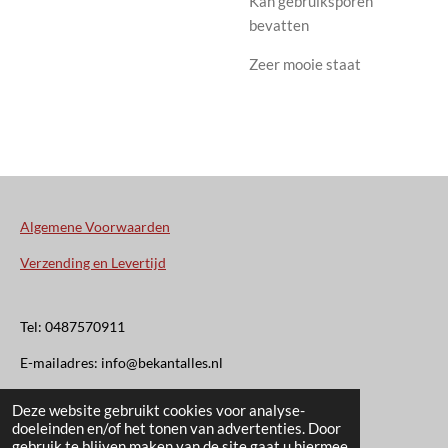
Kan gebruiksporen
bevatten
Zeer mooie staat
Algemene Voorwaarden
Verzending en Levertijd
Tel: 0487570911
E-mailadres: info@bekantalles.nl
Deze website gebruikt cookies voor analyse-
Rooysestraat 4
doeleinden en/of het tonen van advertenties. Door
gebruik te blijven maken van de site gaat u hiermee