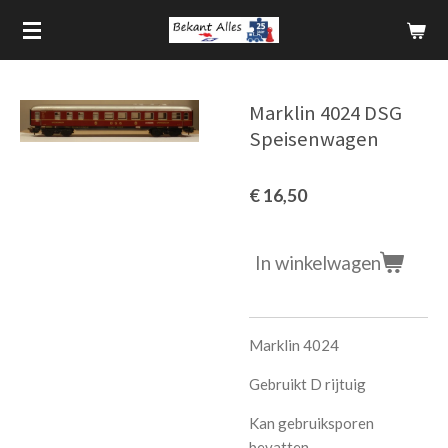
Ga
direct
naar
de
Marklin 4024 DSG
hoofdinhoud
Speisenwagen
€ 16,50
In winkelwagen
Marklin 4024
Gebruikt D rijtuig
Kan gebruiksporen
bevatten