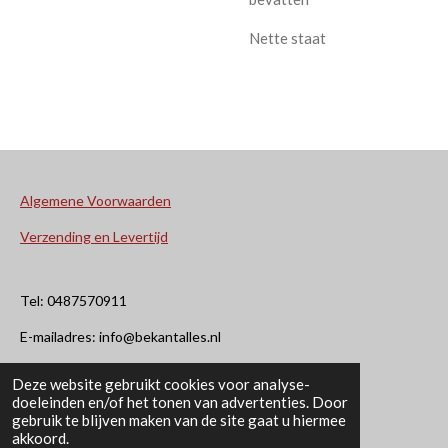
Nette staat
Algemene Voorwaarden
Verzending en Levertijd
Tel: 0487570911
E-mailadres: info@bekantalles.nl
Deze website gebruikt cookies voor analyse-
Rooysestraat 4
doeleinden en/of het tonen van advertenties. Door
gebruik te blijven maken van de site gaat u hiermee
6621AM Dreumel
akkoord.