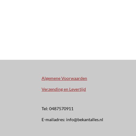
Algemene Voorwaarden
Verzending en Levertijd
Tel: 0487570911
E-mailadres: info@bekantalles.nl