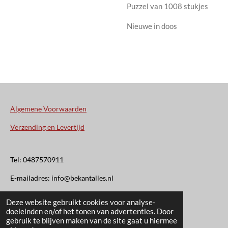
Puzzel van 1008 stukjes
Nieuwe in doos
Algemene Voorwaarden
Verzending en Levertijd
Tel: 0487570911
E-mailadres: info@bekantalles.nl
Deze website gebruikt cookies voor analyse-
Rooysestraat 4
doeleinden en/of het tonen van advertenties. Door
gebruik te blijven maken van de site gaat u hiermee