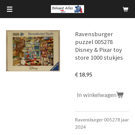
Ga
direct
naar
de
Ravensburger
hoofdinhoud
puzzel 005278
Disney & Pixar toy
store 1000 stukjes
€ 18,95
In winkelwagen
Ravensburger 005278 jaar
2024