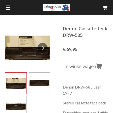
Ga
direct
naar
de
Denon Cassetedeck
hoofdinhoud
DRW-585
€ 69,95
In winkelwagen
Denon DRW-585 Jaar
1999
Stereo cassette tape deck
Dubbeldeck met aan 1 zijde