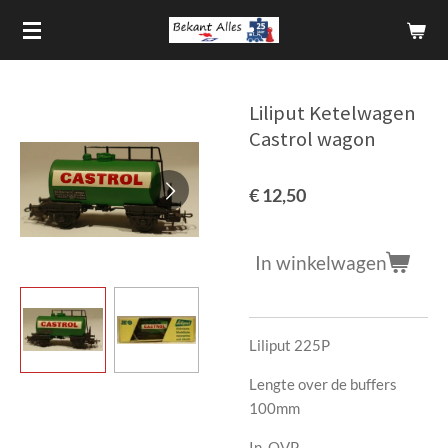
Ga
direct
naar
de
Liliput Ketelwagen
hoofdinhoud
Castrol wagon
€ 12,50
In winkelwagen
Liliput 225P
Lengte over de buffers
100mm
In OVP