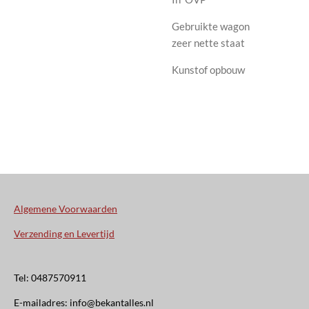
Gebruikte wagon
zeer
nette staat
Kunstof opbouw
Algemene Voorwaarden
Verzending en Levertijd
Tel: 0487570911
E-mailadres: info@bekantalles.nl