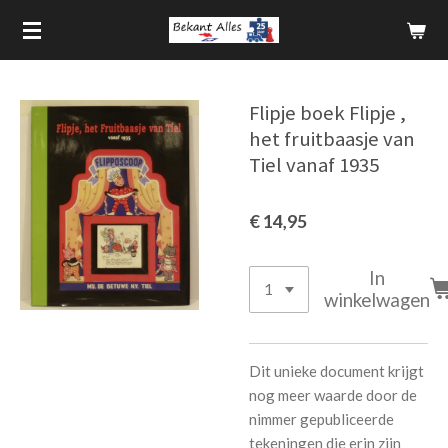
Ga
direct
naar
de
Flipje boek Flipje ,
hoofdinhoud
het fruitbaasje van
Tiel vanaf 1935
€ 14,95
In
winkelwagen
Dit unieke document krijgt
nog meer waarde door de
nimmer gepubliceerde
tekeningen die erin zijn