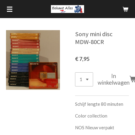
Ga
direct
naar
de
Sony mini disc
hoofdinhoud
MDW-80CR
€ 7,95
In
winkelwagen
Schijf lengte 80 minuten
Color collection
NOS Nieuw verpakt