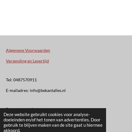
Algemene Voorwaarden
Verzending en Levertijd
Tel: 0487570911
E-mailadres: info@bekantalles.nl
Rooysestraat 4
Deze website gebruikt cookies voor analyse-
doeleinden en/of het tonen van advertenties. Door
6621AM Dreumel
gebruik te blijven maken van de site gaat u hiermee
© 2020 - 2026 Bekant Alles
akkoord.