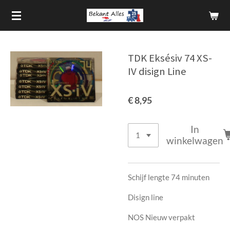
Ga
direct
naar
de
TDK Eksésiv 74 XS-
hoofdinhoud
IV disign Line
€ 8,95
In
winkelwagen
Schijf lengte 74 minuten
Disign line
NOS Nieuw verpakt