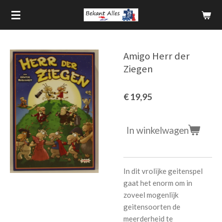
Ga
direct
naar
de
Amigo Herr der
hoofdinhoud
Ziegen
€ 19,95
In winkelwagen
In dit vrolijke geitenspel
gaat het enorm om in
zoveel mogenlijk
geitensoorten de
meerderheid te