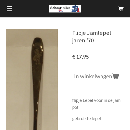
Ga
direct
naar
de
Flipje Jamlepel
hoofdinhoud
jaren '70
€ 17,95
In winkelwagen
flipje Lepel voor in de jam
pot
gebruikte lepel