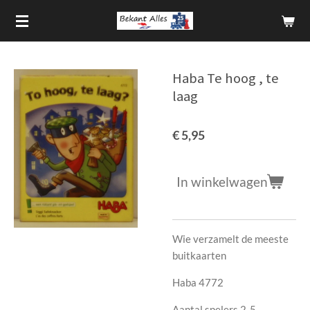
Ga
direct
naar
de
Haba Te hoog , te
hoofdinhoud
laag
€ 5,95
In winkelwagen
Wie verzamelt de meeste
buitkaarten
Haba 4772
Aantal spelers 2-5