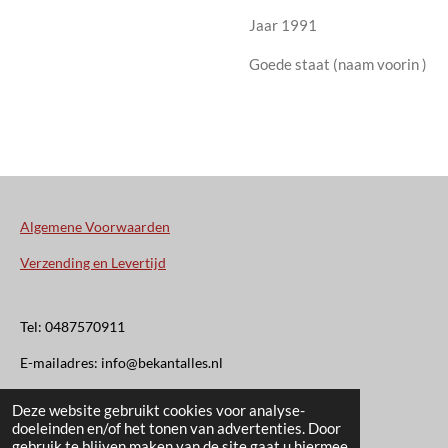
Jaar 1991
Goede staat (naam voorin )
Algemene Voorwaarden
Verzending en Levertijd
Tel: 0487570911
E-mailadres: info@bekantalles.nl
Deze website gebruikt cookies voor analyse-
Rooysestraat 4
doeleinden en/of het tonen van advertenties. Door
gebruik te blijven maken van de site gaat u hiermee