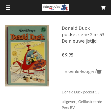
Ga
direct
naar
de
Donald Duck
hoofdinhoud
pocket serie 2 nr 53
De nieuwe ijstijd
€ 9,95
In winkelwagen
Donald Duck pocket 53
uitgeverij Geillustreerde
Pers BV