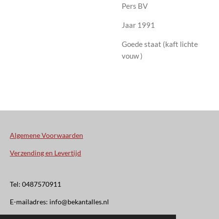
Pers BV
Jaar 1991
Goede staat (kaft lichte
vouw )
Algemene Voorwaarden
Verzending en Levertijd
Tel: 0487570911
E-mailadres: info@bekantalles.nl