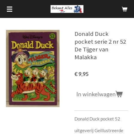
Ga
direct
naar
de
Donald Duck
hoofdinhoud
pocket serie 2 nr 52
De Tijger van
Malakka
€ 9,95
In winkelwagen
Donald Duck pocket 52
uitgeverij Geillustreerde