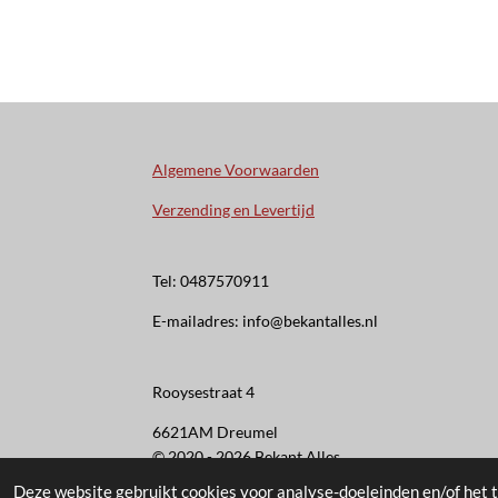
Algemene Voorwaarden
Verzending en Levertijd
Tel: 0487570911
E-mailadres: info@bekantalles.nl
Rooysestraat 4
6621AM Dreumel
© 2020 - 2026 Bekant Alles
Deze website gebruikt cookies voor analyse-doeleinden en/of het t