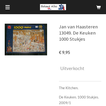
Ga
direct
naar
de
Jan van Haasteren
hoofdinhoud
13049. De Keuken
1000 Stukjes
€ 9,95
Uitverkocht
The Kitchen.
De Keuken. 1000 Stukjes.
2009/1