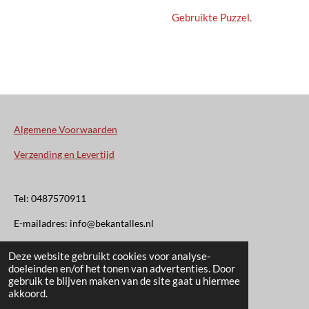
Gebruikte Puzzel.
Algemene Voorwaarden
Verzending en Levertijd
Tel: 0487570911
E-mailadres: info@bekantalles.nl
Deze website gebruikt cookies voor analyse-
Rooysestraat 4
doeleinden en/of het tonen van advertenties. Door
gebruik te blijven maken van de site gaat u hiermee
6621AM Dreumel
akkoord.
© 2020 - 2026 Bekant Alles