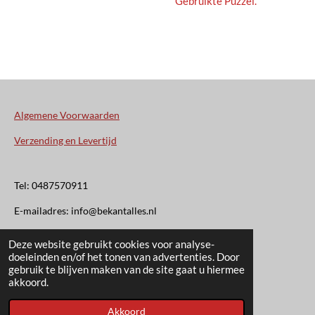
Gebruikte Puzzel.
Algemene Voorwaarden
Verzending en Levertijd
Tel: 0487570911
E-mailadres: info@bekantalles.nl
Deze website gebruikt cookies voor analyse-
Rooysestraat 4
doeleinden en/of het tonen van advertenties. Door
gebruik te blijven maken van de site gaat u hiermee
6621AM Dreumel
akkoord.
© 2020 - 2026 Bekant Alles
Akkoord