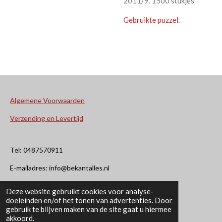
2011/9, 1500 stukjes
Gebruikte puzzel.
Algemene Voorwaarden
Verzending en Levertijd
Tel: 0487570911
E-mailadres: info@bekantalles.nl
Deze website gebruikt cookies voor analyse-
Rooysestraat 4
doeleinden en/of het tonen van advertenties. Door
gebruik te blijven maken van de site gaat u hiermee
6621AM Dreumel
akkoord.