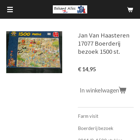
Ga
direct
naar
de
Jan Van Haasteren
hoofdinhoud
17077 Boerderij
bezoek 1500 st.
€ 14,95
In winkelwagen
Farm visit
Boerderij bezoek