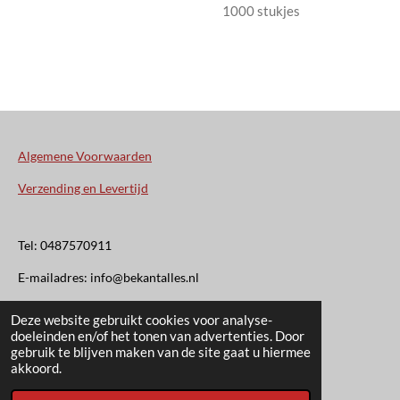
1000 stukjes
Algemene Voorwaarden
Verzending en Levertijd
Tel: 0487570911
E-mailadres: info@bekantalles.nl
Deze website gebruikt cookies voor analyse-
Rooysestraat 4
doeleinden en/of het tonen van advertenties. Door
gebruik te blijven maken van de site gaat u hiermee
6621AM Dreumel
akkoord.
© 2020 - 2026 Bekant Alles