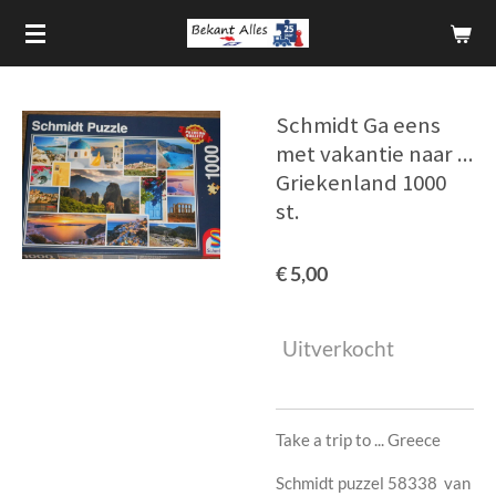
Ga
direct
naar
de
Schmidt Ga eens
hoofdinhoud
met vakantie naar ...
Griekenland 1000
st.
€ 5,00
Uitverkocht
Take a trip to ... Greece
Schmidt puzzel 58338 van