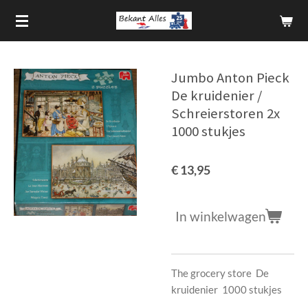
Ga
direct
naar
de
Jumbo Anton Pieck
hoofdinhoud
De kruidenier /
Schreierstoren 2x
1000 stukjes
€ 13,95
In winkelwagen
The grocery store De
kruidenier 1000 stukjes