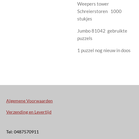
Weepers tower
Schreierstoren 1000
stukjes
Jumbo 81042 gebruikte
puzzels
1 puzzel nog nieuw in doos
Algemene Voorwaarden
Verzending en Levertijd
Tel: 0487570911