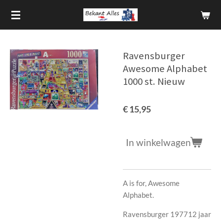
Ga
direct
naar
de
Ravensburger
hoofdinhoud
Awesome Alphabet
1000 st. Nieuw
€ 15,95
In winkelwagen
A is for, Awesome
Alphabet.
Ravensburger 197712 jaar