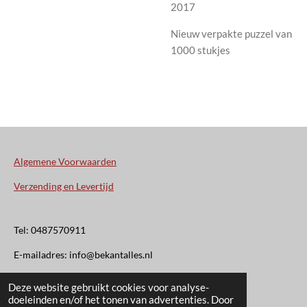
2017
Nieuw verpakte puzzel van
1000 stukjes
Algemene Voorwaarden
Verzending en Levertijd
Tel: 0487570911
E-mailadres: info@bekantalles.nl
Deze website gebruikt cookies voor analyse-
Rooysestraat 4
doeleinden en/of het tonen van advertenties. Door