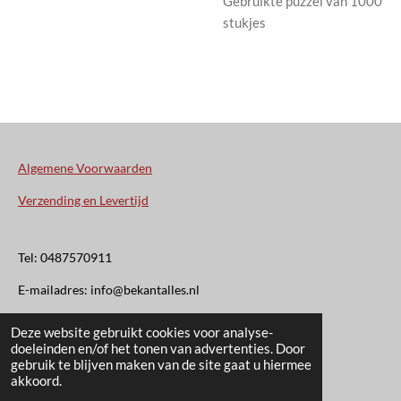
Gebruikte puzzel van 1000
stukjes
Algemene Voorwaarden
Verzending en Levertijd
Tel: 0487570911
E-mailadres: info@bekantalles.nl
Deze website gebruikt cookies voor analyse-
Rooysestraat 4
doeleinden en/of het tonen van advertenties. Door
gebruik te blijven maken van de site gaat u hiermee
6621AM Dreumel
akkoord.
© 2020 - 2026 Bekant Alles