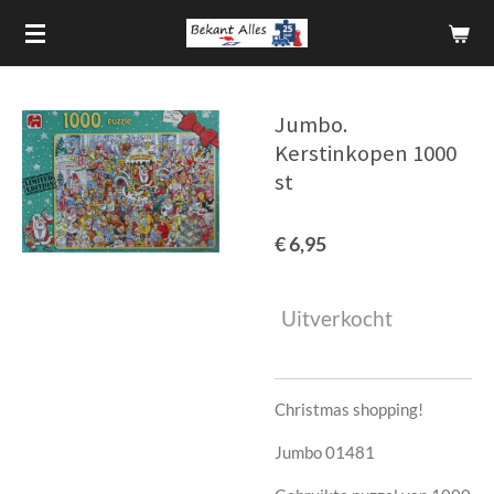
Ga
direct
naar
de
Jumbo.
hoofdinhoud
Kerstinkopen 1000
st
€ 6,95
Uitverkocht
Christmas shopping!
Jumbo 01481