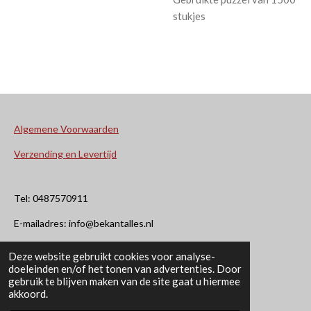
stukjes
Algemene Voorwaarden
Verzending en Levertijd
Tel: 0487570911
E-mailadres: info@bekantalles.nl
Deze website gebruikt cookies voor analyse-
Rooysestraat 4
doeleinden en/of het tonen van advertenties. Door
gebruik te blijven maken van de site gaat u hiermee
6621AM Dreumel
akkoord.
© 2020 - 2026 Bekant Alles