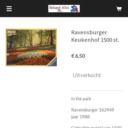
Ga
direct
naar
de
Ravensburger
hoofdinhoud
Keukenhof 1500 st.
€ 6,50
Uitverkocht
In the park
Ravensburger 162949
jaar 1988
Gebruikte puzzel van 1500