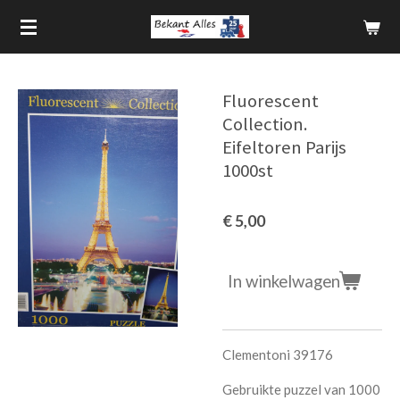
Ga
direct
naar
de
Fluorescent
hoofdinhoud
Collection.
Eifeltoren Parijs
1000st
€ 5,00
In winkelwagen
Clementoni 39176
Gebruikte puzzel van 1000