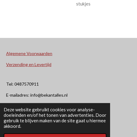
stukjes
Algemene Voorwaarden
Verzending en Levertijd
Tel: 0487570911
E-mailadres: info@bekantalles.nl
Deze website gebruikt cookies voor analyse-
Rooysestraat 4
doeleinden en/of het tonen van advertenties. Door
gebruik te blijven maken van de site gaat u hiermee
6621AM Dreumel
akkoord.
© 2020 - 2026 Bekant Alles