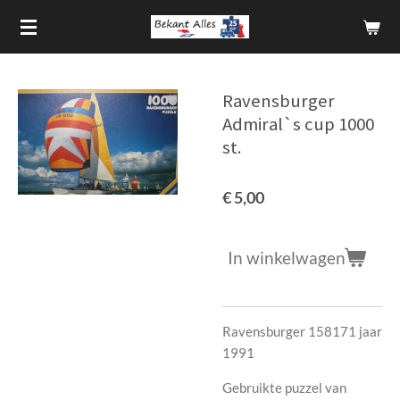
Ga
direct
naar
de
Ravensburger
hoofdinhoud
Admiral`s cup 1000
st.
€ 5,00
In winkelwagen
Ravensburger 158171 jaar
1991
Gebruikte puzzel van