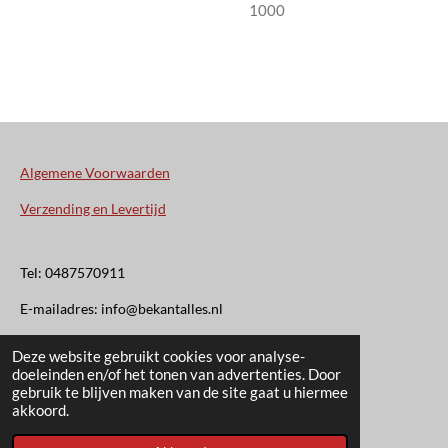
1000
Algemene Voorwaarden
Verzending en Levertijd
Tel: 0487570911
E-mailadres: info@bekantalles.nl
Deze website gebruikt cookies voor analyse-
Rooysestraat 4
doeleinden en/of het tonen van advertenties. Door
gebruik te blijven maken van de site gaat u hiermee
6621AM Dreumel
akkoord.
© 2020 - 2026 Bekant Alles