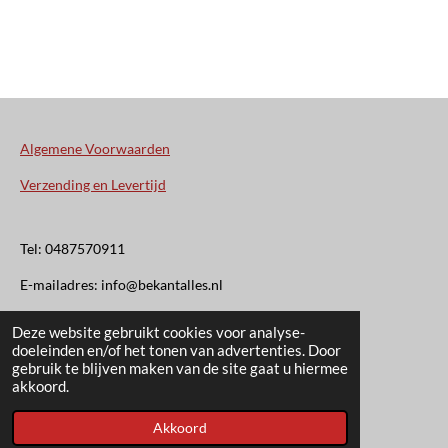
Algemene Voorwaarden
Verzending en Levertijd
Tel: 0487570911
E-mailadres: info@bekantalles.nl
Deze website gebruikt cookies voor analyse-
Rooysestraat 4
doeleinden en/of het tonen van advertenties. Door
gebruik te blijven maken van de site gaat u hiermee
6621AM Dreumel
akkoord.
© 2020 - 2026 Bekant Alles
Akkoord