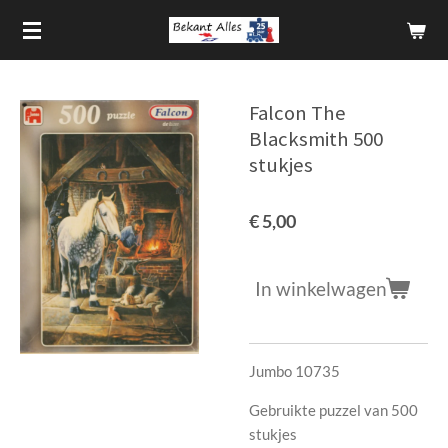
Ga
direct
naar
de
Falcon The
hoofdinhoud
Blacksmith 500
stukjes
€ 5,00
In winkelwagen
Jumbo 10735
Gebruikte puzzel van 500
stukjes