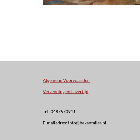
Algemene Voorwaarden
Verzending en Levertijd
Tel: 0487570911
E-mailadres: info@bekantalles.nl